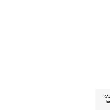
RAJA
ha