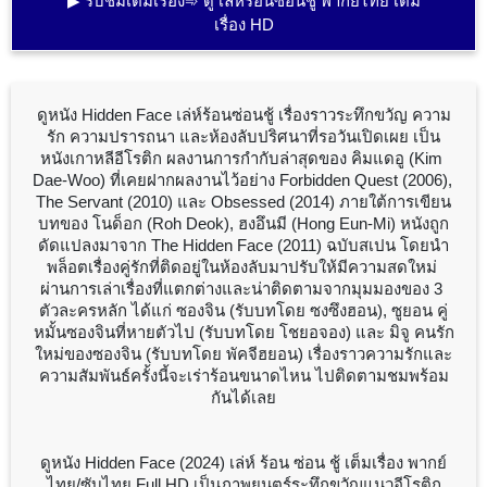
▶ รับชมเต็มเรื่อง➾ ดู เล่ห์ร้อนซ่อนชู้ พากย์ไทย เต็ม
เรื่อง HD
ดูหนัง Hidden Face เล่ห์ร้อนซ่อนชู้ เรื่องราวระทึกขวัญ ความ
รัก ความปรารถนา และห้องลับปริศนาที่รอวันเปิดเผย เป็น
หนังเกาหลีอีโรติก ผลงานการกำกับล่าสุดของ คิมแดอู (Kim 
Dae-Woo) ที่เคยฝากผลงานไว้อย่าง Forbidden Quest (2006), 
The Servant (2010) และ Obsessed (2014) ภายใต้การเขียน
บทของ โนด็อก (Roh Deok), ฮงอึนมี (Hong Eun-Mi) หนังถูก
ดัดแปลงมาจาก The Hidden Face (2011) ฉบับสเปน โดยนำ
พล็อตเรื่องคู่รักที่ติดอยู่ในห้องลับมาปรับให้มีความสดใหม่ 
ผ่านการเล่าเรื่องที่แตกต่างและน่าติดตามจากมุมมองของ 3 
ตัวละครหลัก ได้แก่ ซองจิน (รับบทโดย ซงซึงฮอน), ซูยอน คู่
หมั้นซองจินที่หายตัวไป (รับบทโดย โชยอจอง) และ มิจู คนรัก
ใหม่ของซองจิน (รับบทโดย พัคจีฮยอน) เรื่องราวความรักและ
ความสัมพันธ์ครั้งนี้จะเร่าร้อนขนาดไหน ไปติดตามชมพร้อม
กันได้เลย

ดูหนัง Hidden Face (2024) เล่ห์​ ร้อน​ ซ่อน​ ชู้ เต็มเรื่อง พากย์
ไทย/ซับไทย Full HD เป็นภาพยนตร์ระทึกขวัญแนวอีโรติก