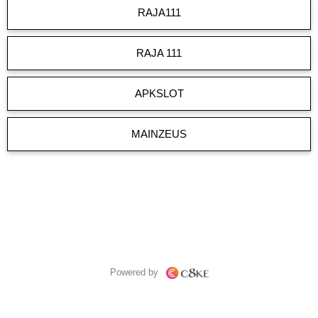
RAJA111
RAJA 111
APKSLOT
MAINZEUS
Powered by