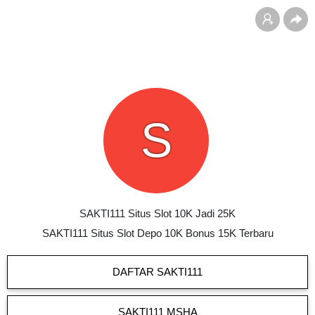
SAKTI111 Situs Slot 10K Jadi 25K
SAKTI111 Situs Slot Depo 10K Bonus 15K Terbaru
DAFTAR SAKTI111
SAKTI111 MSHA