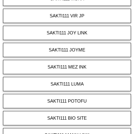
SAKTI111 VIR JP
SAKTI111 JOY LINK
SAKTI111 JOYME
SAKTI111 MEZ INK
SAKTI111 LUMA
SAKTI111 POTOFU
SAKTI111 BIO SITE