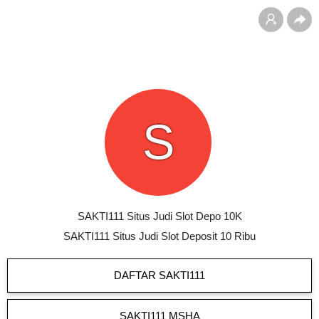
SAKTI111 Situs Judi Slot Depo 10K
SAKTI111 Situs Judi Slot Deposit 10 Ribu
DAFTAR SAKTI111
SAKTI111 MSHA