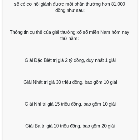
sẽ có cơ hội giành được một phần thưởng hơn 81.000 
đồng như sau:
Thông tin cụ thể của giải thưởng xổ số miền Nam hôm nay 
thứ năm: 
Giải Đặc Biệt trị giá 2 tỷ đồng, duy nhất 1 giải
Giải Nhất trị giá 30 triệu đồng, bao gồm 10 giải
Giải Nhì trị giá 15 triệu đồng, bao gồm 10 giải
Giải Ba trị giá 10 triệu đồng, bao gồm 20 giải